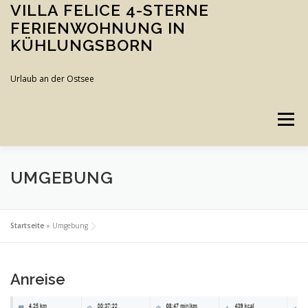
Zum
VILLA FELICE 4-STERNE
Inhalt
FERIENWOHNUNG IN
springen
KÜHLUNGSBORN
Urlaub an der Ostsee
Menü
WOHNUNG
BUCHEN
KUNST FÜR URLAUB
UMGEBUNG
UMGEBUNG
GALERIE
Startseite
»
Umgebung
Anreise