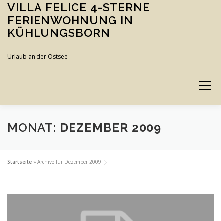
Zum
VILLA FELICE 4-STERNE
Inhalt
FERIENWOHNUNG IN
springen
KÜHLUNGSBORN
Urlaub an der Ostsee
Menü
WOHNUNG
BUCHEN
KUNST FÜR URLAUB
MONAT:
DEZEMBER 2009
UMGEBUNG
GALERIE
Startseite
»
Archive für Dezember 2009